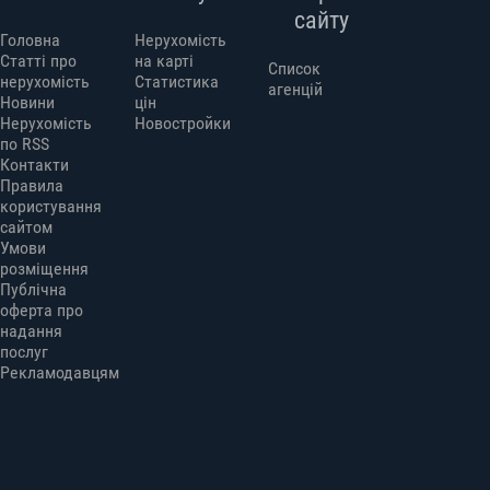
сайту
Головна
Нерухомість
Статті про
на карті
Список
нерухомість
Статистика
агенцій
Новини
цін
Нерухомість
Новостройки
по RSS
Контакти
Правила
користування
сайтом
Умови
розміщення
Публічна
оферта про
надання
послуг
Рекламодавцям