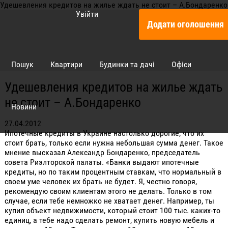
Удешевления кредитов на жилье ждать не стоит – А.Бондаренко
Увійти
Додати оголошення
Пошук
Квартири
Будинки та дачі
Офіси
Удешевления кредитов на жилье ждать
не стоит – А.Бондаренко
Новини
27.04.2012
Ипотечные кредиты в Украине настолько дорогие, что их
стоит брать, только если нужна небольшая сумма денег. Такое
мнение высказал Александр Бондаренко, председатель
совета Риэлторской палаты. «Банки выдают ипотечные
кредиты, но по таким процентным ставкам, что нормальный в
своем уме человек их брать не будет. Я, честно говоря,
рекомендую своим клиентам этого не делать. Только в том
случае, если тебе немножко не хватает денег. Например, ты
купил объект недвижимости, который стоит 100 тыс. каких-то
единиц, а тебе надо сделать ремонт, купить новую мебель и