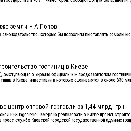
ва государства и 70% – инвесторов, сообщил Богдан Баласинович, 
аже земли – А.Попов
 в законодательство, которые бы позволили выставлять земельные 
 строительство гостиниц в Киеве
в), выступающая в Украине официальным представителем гостиничной
тиниц в Киеве, инвестиции в которые оцениваются в около $30 мл
еве центр оптовой торговли за 1,44 млрд. грн
ской BEG Ingenierie, намерено реализовать в Киеве проект строит
 в пресс-службе Киевской городской государственной администрац