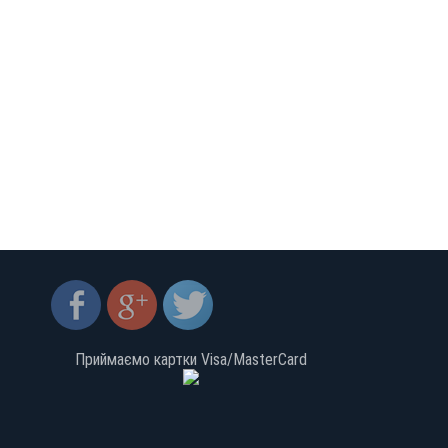
Приймаємо картки Visa/MasterCard