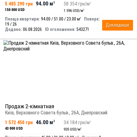
94.00 м
5 485 290 грн
2
58 354 грн/м
2
150 000 USD
1 596 USD/м
2
Площа квартири:
94.00 / 51.00 / 23.00 м
Поверх:
2
19 / 26
Докладніше
Додано:
06.08.2026
ID оголошення:
543271
Продаж 2-кімнатная
Київ, Верховного Совета бульв., 26А, Днепровский
46.00 м
1 572 450 грн
2
34 184 грн/м
2
43 000 USD
935 USD/м
2
2