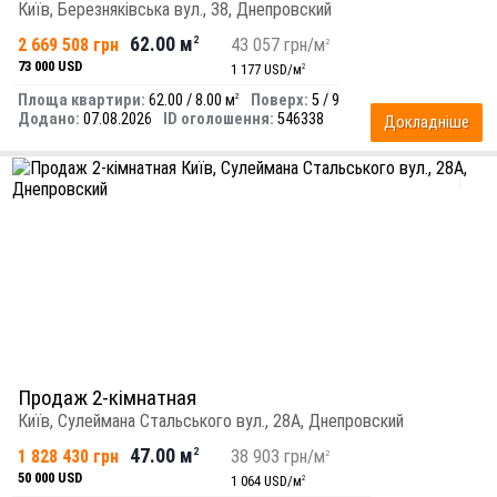
Київ, Березняківська вул., 38, Днепровский
62.00 м
2 669 508 грн
2
43 057 грн/м
2
73 000 USD
1 177 USD/м
2
Площа квартири:
62.00 / 8.00 м
Поверх:
5 / 9
2
Додано:
07.08.2026
ID оголошення:
546338
Докладніше
Продаж 2-кімнатная
Київ, Сулеймана Стальського вул., 28А, Днепровский
47.00 м
1 828 430 грн
2
38 903 грн/м
2
50 000 USD
1 064 USD/м
2