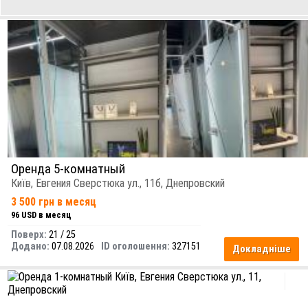
Оренда 5-комнатный
Київ, Евгения Сверстюка ул., 11б, Днепровский
3 500 грн в месяц
96 USD в месяц
Поверх:
21 / 25
Додано:
07.08.2026
ID оголошення:
327151
Докладніше