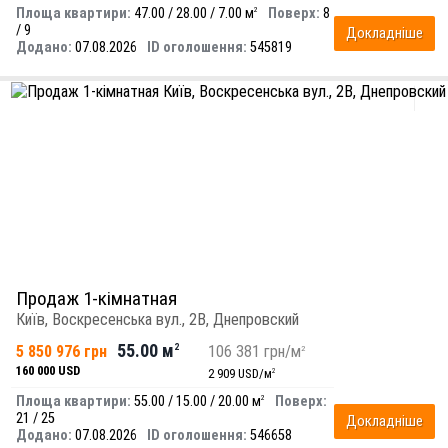
Площа квартири:
47.00 / 28.00 / 7.00 м
Поверх:
8
2
/ 9
Докладніше
Додано:
07.08.2026
ID оголошення:
545819
Продаж 1-кімнатная
Київ, Воскресенська вул., 2В, Днепровский
55.00 м
5 850 976 грн
2
106 381 грн/м
2
160 000 USD
2 909 USD/м
2
Площа квартири:
55.00 / 15.00 / 20.00 м
Поверх:
2
21 / 25
Докладніше
Додано:
07.08.2026
ID оголошення:
546658