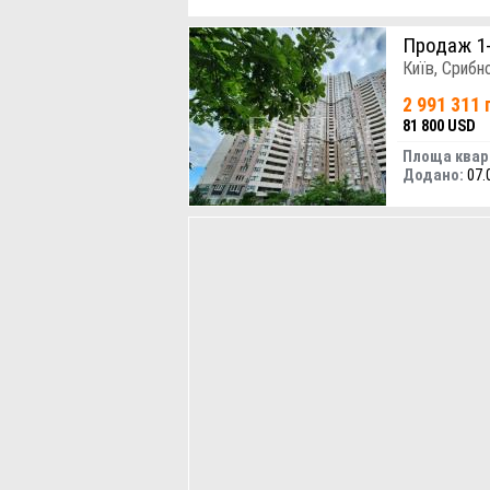
Продаж 1
Київ, Срибн
2 991 311 
81 800 USD
Площа квар
Додано:
07.