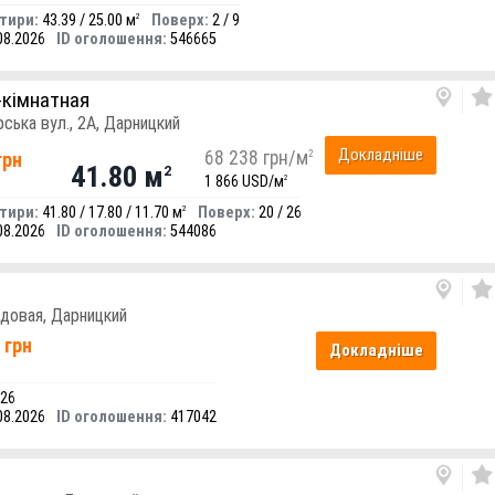
тири:
43.39 / 25.00 м
Поверх:
2 / 9
2
08.2026
ID оголошення:
546665
-кімнатная
рська вул., 2А, Дарницкий
Докладніше
68 238 грн/м
2
грн
41.80 м
2
1 866 USD/м
2
тири:
41.80 / 17.80 / 11.70 м
Поверх:
20 / 26
2
08.2026
ID оголошення:
544086
адовая, Дарницкий
 грн
Докладніше
 26
08.2026
ID оголошення:
417042