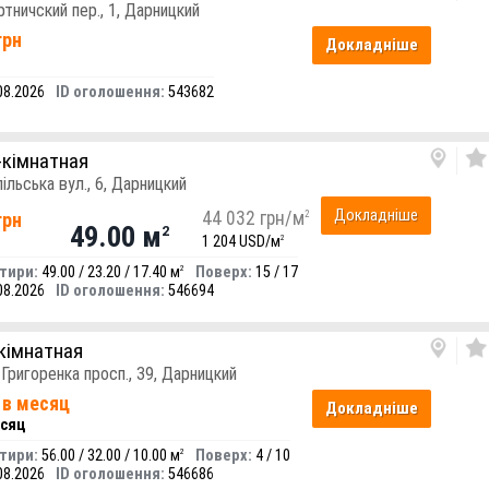
ртничский пер., 1, Дарницкий
грн
Докладніше
08.2026
ID оголошення:
543682
-кімнатная
ільська вул., 6, Дарницкий
Докладніше
44 032 грн/м
2
грн
49.00 м
2
1 204 USD/м
2
тири:
49.00 / 23.20 / 17.40 м
Поверх:
15 / 17
2
08.2026
ID оголошення:
546694
кімнатная
 Григоренка просп., 39, Дарницкий
 в месяц
Докладніше
есяц
тири:
56.00 / 32.00 / 10.00 м
Поверх:
4 / 10
2
08.2026
ID оголошення:
546686