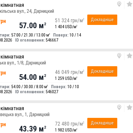
-кімнатная
кільська вул., 24, Дарницкий
Докладніше
51 324 грн/м
2
грн
57.00 м
2
1 404 USD/м
2
тири:
57.00 / 21.30 / 13.00 м
Поверх:
10 / 14
2
08.2026
ID оголошення:
546667
-кімнатная
ька вул., 1/8, Дарницкий
Докладніше
46 049 грн/м
2
грн
54.00 м
2
1 259 USD/м
2
тири:
54.00 / 30.00 / 8.00 м
Поверх:
10 / 10
2
08.2026
ID оголошення:
546027
-кімнатная
авецька вул., 1, Дарницкий
Докладніше
72 480 грн/м
2
грн
43.39 м
2
1 982 USD/м
2