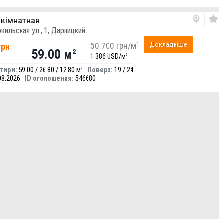
-кімнатная
окильская ул., 1, Дарницкий
Докладніше
50 700 грн/м
2
грн
59.00 м
2
1 386 USD/м
2
тири:
59.00 / 26.80 / 12.80 м
Поверх:
19 / 24
2
08.2026
ID оголошення:
546680