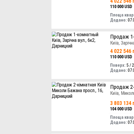
4 022 546 
110 000 USD
Площа квар
Додано:
07.
Продаж 1
Київ, Зарічн
4 022 546 
110 000 USD
Поверх:
5 / 
Додано:
07.
Продаж 2
Київ, Микол
3 803 134 
104 000 USD
Площа квар
Додано:
07.