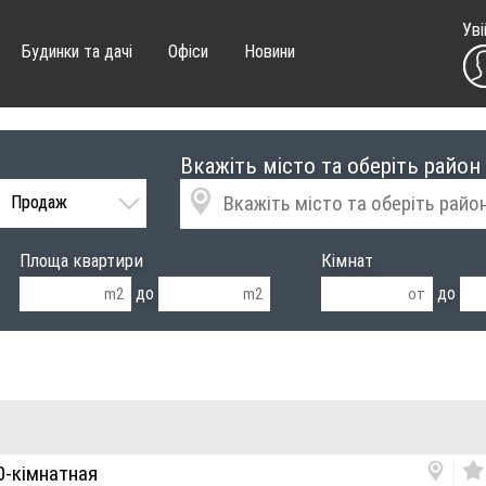
Уві
Будинки та дачі
Офіси
Новини
Вкажіть місто та оберіть район
Продаж
Площа квартири
Кімнат
до
до
0-кімнатная