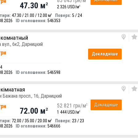
85 043 грн/м
грн
47.30 м
2
2 326 USD/м
2
тири:
47.30 / 21.00 / 12.00 м
Поверх:
5 / 24
2
08.2026
ID оголошення:
546353
-комнатный
а вул., 6к2, Дарницкий
грн
Докладніше
24
08.2026
ID оголошення:
546598
-кімнатная
и Бажана просп., 16, Дарницкий
Докладніше
52 821 грн/м
2
грн
72.00 м
2
1 444 USD/м
2
тири:
72.00 / 35.00 / 20.00 м
Поверх:
23 / 23
2
08.2026
ID оголошення:
546666