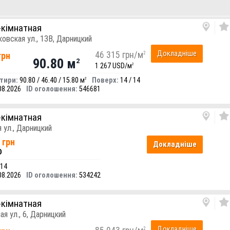
-кімнатная
ковская ул., 13В, Дарницкий
Докладніше
46 315 грн/м
2
грн
90.80 м
2
1 267 USD/м
2
тири:
90.80 / 46.40 / 15.80 м
Поверх:
14 / 14
2
08.2026
ID оголошення:
546681
-кімнатная
я ул., Дарницкий
 грн
Докладніше
D
 14
08.2026
ID оголошення:
534242
-кімнатная
ая ул., 6, Дарницкий
Докладніше
2