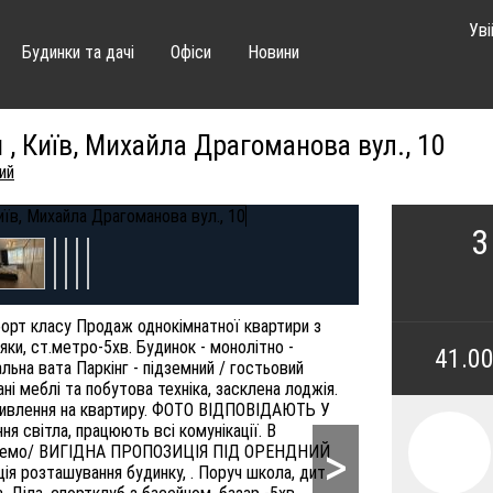
Уві
Будинки та дачі
Офіси
Новини
, Київ, Михайла Драгоманова вул., 10
ий
3
орт класу Продаж однокімнатної квартири з
ки, ст.метро-5хв. Будинок - монолітно -
41.0
альна вата Паркінг - підземний / гостьовий
і меблі та побутова техніка, засклена лоджія.
живлення на квартиру. ФОТО ВІДПОВІДАЮТЬ У
я світла, працюють всі комунікації. В
>
 окремо/ ВИГІДНА ПРОПОЗИЦІЯ ПІД ОРЕНДНИЙ
ія розташування будинку, . Поруч школа, дит.