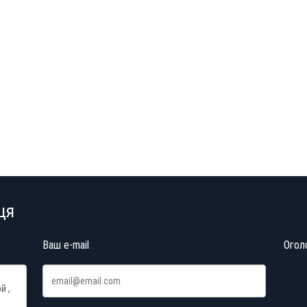
ця
Ваш e-mail
Огол