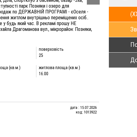
, Діла, спортклуб з басейном, базар -5хв,
ступності парк Позняки і озеро для
родаж по ДЕРЖАВНІЙ ПРОГРАМІ - єОселя -
(X
чення житлом внутрішньо переміщених осіб..
 у будь який час. В рекламі прошу НЕ
Зв
йла Драгоманова вул., мікрорайон: Позняки,
По
поверховість
25
До
оща (кв.м.)
житлова площа (кв.м.)
16.00
дата : 15.07.2026
код: 1013922