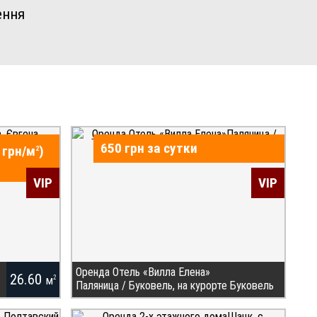
ення
650 грн за сутки
 грн/
м
)
2
VIP
VIP
Оренда Отель «Вилла Елена»
26.60
м
2
Паляница / Буковель, на курорте Буковель
Отель «Вилла Елена» расположена на курорте