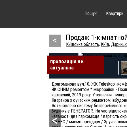
Пошук
Квартири
Продаж 1-кімнатной 
<
Київська область
,
Київ
,
Дарницк
пропозиція не
пропозиція не
пропозиція не
пропозиція не
пропозиція не
пропозиція не
пропозиція не
актуальна
актуальна
актуальна
актуальна
актуальна
актуальна
актуальна
Драгоманова вул.10, ЖК Teleskop -комф
ЯКІСНИМ ремонтом * мікрорайон - Позня
каркасний, 2019 року. Утеплення - мінер
Квартира з сучасним ремонтом, вбудован
Встановлено систему безперебійного 
будинку є ГЕНЕРАТОР,. На час відключенн
<
наявності два паркомісця / вартість
БІЗНЕС / маємо орендаря / Зручна локац