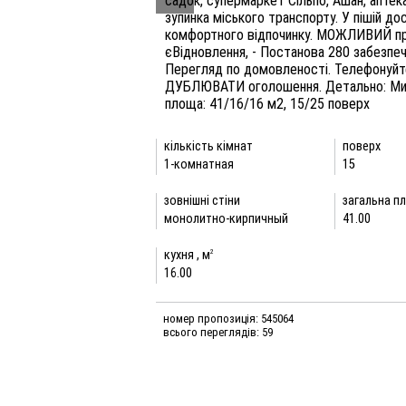
садок, супермаркет Сільпо, Ашан, аптека
зупинка міського транспорту. У пішій до
комфортного відпочинку. МОЖЛИВИЙ п
єВідновлення, - Постанова 280 забезпе
Перегляд по домовленості. Телефонуйте
ДУБЛЮВАТИ оголошення. Детально: Миха
площа: 41/16/16 м2, 15/25 поверх
кількість кімнат
поверх
1-комнатная
15
зовнішні стіни
загальна пл
монолитно-кирпичный
41.00
кухня , м
2
16.00
номер пропозиція: 545064
всього переглядів: 59