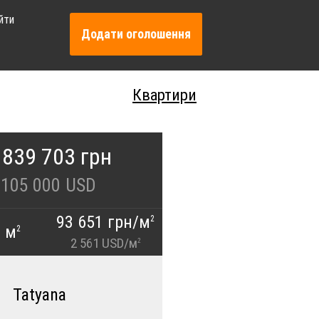
йти
Додати оголошення
Квартири
 839 703 грн
105 000
USD
93 651 грн/м
2
0 м
2
2 561 USD/м
2
Tatyana