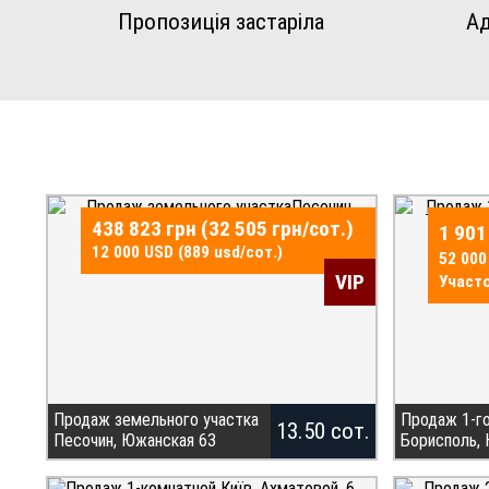
Пропозиція застаріла
Ад
438 823 грн (32 505 грн/сот.)
1 901
12 000 USD (889 usd/сот.)
52 000
VIP
Участо
Продаж земельного участка
Продаж 1-г
13.50 сот.
Песочин, Южанская 63
Борисполь,
Продам земельну ділянку 13.5
БЕЗ КОМІСІЇ 