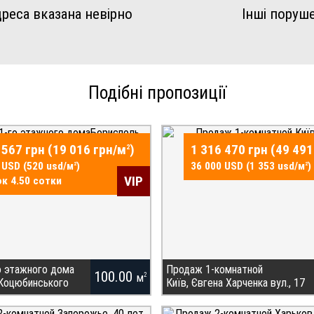
реса вказана невірно
Інші поруш
Подібні пропозиції
 567 грн (19 016 грн/
м
)
1 316 470 грн (49 491
2
 USD (520 usd/
м
)
36 000 USD (1 353 usd/
м
)
2
2
VIP
к 4.50 сотки
о этажного дома
Продаж 1-комнатной
100.00
м
2
 Коцюбинського
Київ, Євгена Харченка вул., 17
ДЛЯ ПОКУПЦЯ! Продаж
Без комісії для покупця. Увага!