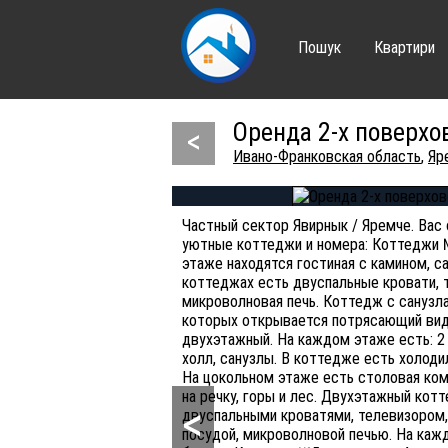
Пошук
Квартири
Оренда 2-x поверхов
<
Ивано-Франковская область
,
Яр
Частный сектор Явирнык / Яремче. Ва
уютные коттеджи и номера: Коттеджи №
этаже находятся гостиная с камином, са
коттеджах есть двуспальные кровати, те
микроволновая печь. Коттедж с санузла
которых открывается потрясающий вид 
двухэтажный. На каждом этаже есть: 2
холл, санузлы. В коттедже есть холодил
На цокольном этаже есть столовая ком
на речку, горы и лес. Двухэтажный ко
<
двуспальными кроватями, телевизором,
посудой, микроволновой печью. На каж