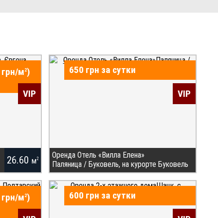
650 грн за сутки
 грн/
м
)
2
VIP
VIP
Оренда Отель «Вилла Елена»
26.60
м
2
Паляница / Буковель, на курорте Буковель
Отель «Вилла Елена» расположена на курорте
Буковель, рядом со знаменитым туристическим
600 грн за сутки
 грн/
м
)
2
комплексом Буковель. Ближайший подъемник
находится на расстоянии 700 метров. Вилла