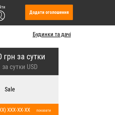
йти
Додати оголошення
Будинки та дачі
0 грн за сутки
8
за сутки USD
Sale
XX) XXX-XX-XX
показати