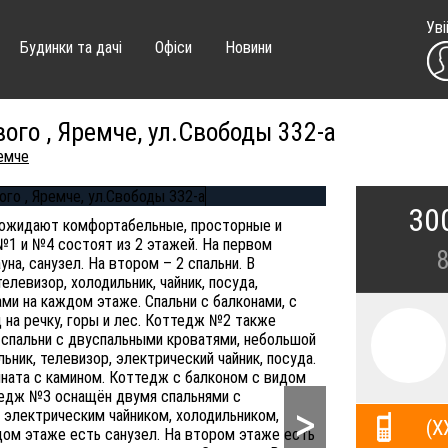
Уві
Будинки та дачі
Офіси
Новини
ого , Яремче, ул.Свободы 332-а
емче
30
с ожидают комфортабельные, просторные и
1 и №4 состоят из 2 этажей. На первом
уна, санузел. На втором – 2 спальни. В
левизор, холодильник, чайник, посуда,
ми на каждом этаже. Спальни с балконами, с
на речку, горы и лес. Коттедж №2 также
 спальни с двуспальными кроватями, небольшой
ьник, телевизор, электрический чайник, посуда.
ната с камином. Коттедж с балконом с видом
ттедж №3 оснащён двумя спальнями с
>
 электрическим чайником, холодильником,
(X
дом этаже есть санузел. На втором этаже есть