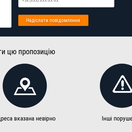
Надіслати повідомлення
ти цю пропозицію
реса вказана невірно
Інші поруш