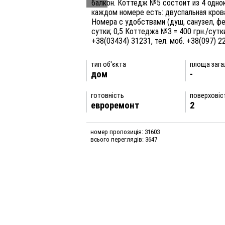
балкон. Коттедж №5 состоит из 4 одно
каждом номере есть: двуспальная кроват
Номера с удобствами (душ, санузел, фен
сутки; 0,5 Коттеджа №3 = 400 грн./сутк
+38(03434) 31231, тел. моб. +38(097) 2
тип об'єкта
площа загал
дом
-
готовність
поверховіс
евроремонт
2
номер пропозиція: 31603
всього переглядів: 3647