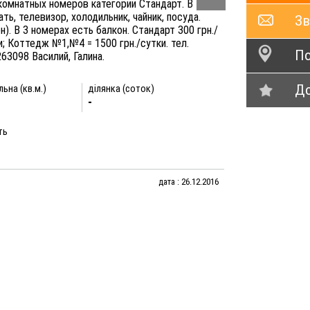
комнатных номеров категории Стандарт. В
ь, телевизор, холодильник, чайник, посуда.
Зв
). В 3 номерах есть балкон. Стандарт 300 грн./
и; Коттедж №1,№4 = 1500 грн./сутки. тел.
По
263098 Василий, Галина.
До
ьна (кв.м.)
ділянка (соток)
-
ть
дата : 26.12.2016