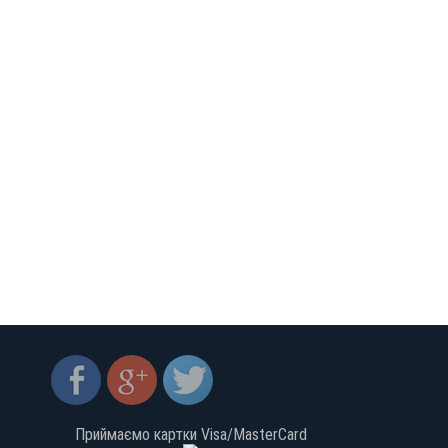
туалет, горячая вода, кондиционер,
спутниковое телевидение. Уборка,замена
постельного белья по необходимости. На
,
территории есть детская площадка,
настольный теннис, мангалы, стоянка для
автомобилей, лодка для рыбалки и
водных прогулок. Есть возможность
о
заказать питание за отдельную плату по
договоренности. Шацкий р-н, с.
Мельники, ул. 17 Сентября, д. 123 + 38 067
361 32 03 + 38 095 611 27 47 + 38 067 936 13
46
-
;
е
Приймаємо картки Visa/MasterCard