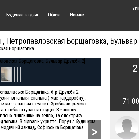
Уві
Будинки та дачі
Офіси
Новини
 , Петропавловская Борщаговка, Бульвар
ская Борщаговка
2
ропавлівська Борщагівка, б-р Дружби 2.
кухня- вітальня, спальна ( має гардеробну),
71.0
 м.кв.-- спальня і туалет. Зроблено ремонт,
 та облаштування східців. З балкону
влено лічильники на тепло, та електрику.
ловина. В підвалі- укриття. Поруч з будинком
>
 медичний заклад, Софіівська Борщагівка.