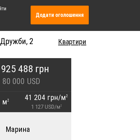
йти
Додати оголошення
 Дружби, 2
Квартири
 925 488 грн
80 000
USD
41 204 грн/м
2
0 м
2
1 127 USD/м
2
Марина