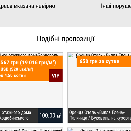
реса вказана невірно
Інші поруш
Подібні пропозиції
650 грн за сутки
 567 грн (19 016 грн/
м
)
2
 USD (520 usd/
м
)
2
VIP
к 4.50 сотки
о этажного дома
Оренда Отель «Вилла Елена»
100.00
м
2
 Коцюбинського
Паляница / Буковель, на курорт
ДЛЯ ПОКУПЦЯ! Продаж
Отель «Вилла Елена» расположена на