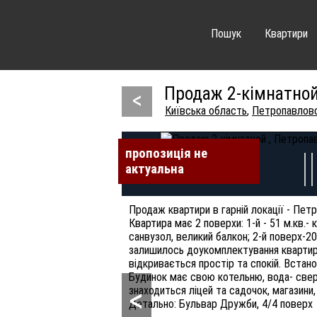
Пошук
Квартири
Продаж 2-кімнатной
<
Київська область
,
Петропавлов
пропозиція не
пропозиція не
пропозиція не
пропозиція не
пропозиція не
пропозиція не
актуальна
актуальна
актуальна
актуальна
актуальна
актуальна
Продаж квартири в гарній локації - Пет
Квартира має 2 поверхи: 1-й - 51 м.кв.- 
санвузол, великий балкон; 2-й поверх-20
залишилось доукомплектування квартири
відкривається простір та спокій. Встано
Будинок має свою котельню, вода- сверд
<
знаходиться ліцей та садочок, магазини,
Детально: Бульвар Дружби, 4/4 поверх