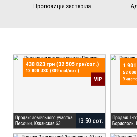
Пропозиція застаріла
Ад
438 823 грн (32 505 грн/сот.)
1 901
12 000 USD (889 usd/сот.)
52 000
VIP
Участо
Продаж земельного участка
Продаж 1-г
13.50 сот.
Песочин, Южанская 63
Борисполь,
Продам земельну ділянку 13.5
БЕЗ КОМІСІЇ 