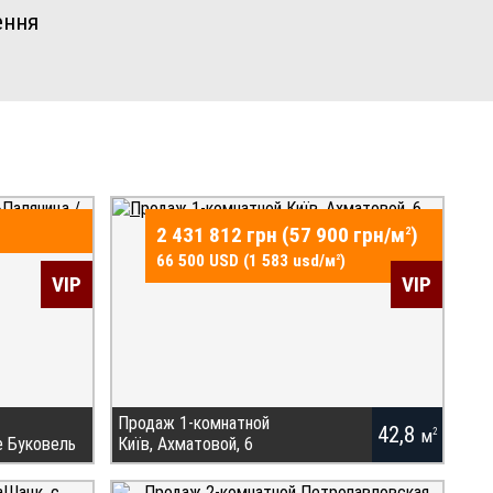
ення
2 431 812 грн (57 900 грн/
м
)
2
66 500 USD (1 583 usd/
м
)
2
VIP
VIP
Продаж 1-комнатной
42,8
м
2
е Буковель
Київ, Ахматовой, 6
 курорте
Купить квартиру без комиссионных в