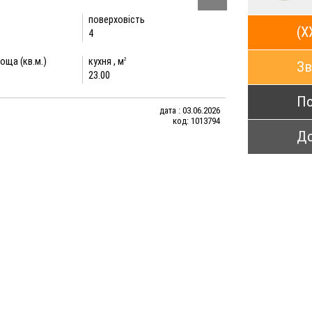
поверховість
(X
4
оща (кв.м.)
кухня , м
2
Зв
23.00
По
дата : 03.06.2026
код: 1013794
До