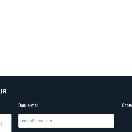
ця
Ваш e-mail
Огол