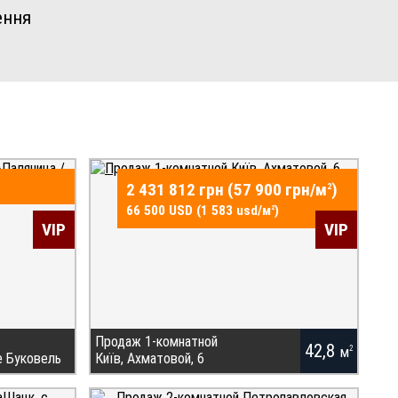
ення
2 431 812 грн (57 900 грн/
м
)
2
66 500 USD (1 583 usd/
м
)
2
VIP
VIP
Продаж 1-комнатной
42,8
м
2
е Буковель
Київ, Ахматовой, 6
 курорте
Купить квартиру без комиссионных в