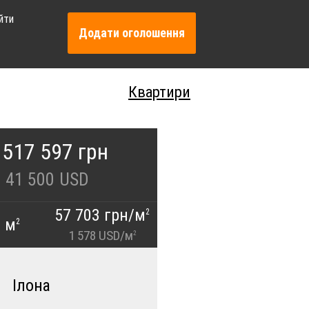
йти
Додати оголошення
Квартири
 517 597 грн
41 500
USD
57 703 грн/м
2
0 м
2
1 578 USD/м
2
Ілона