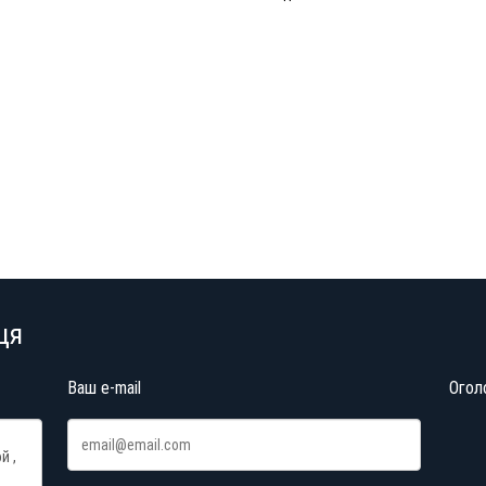
ця
Ваш e-mail
Огол