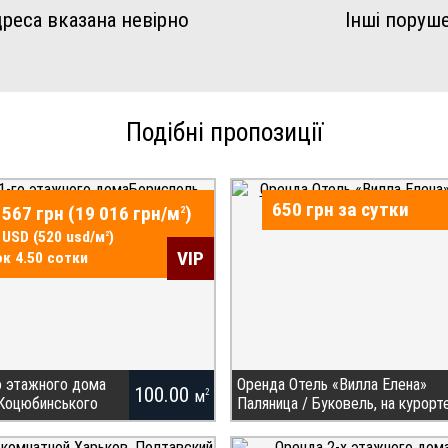
реса вказана невірно
Інші поруш
Подібні пропозиції
650 грн за сутки
 567 грн (19 016 грн/
м
)
2
 USD (520 usd/
м
)
2
VIP
к 4.50 сотки
о этажного дома
Оренда Отель «Вилла Елена»
100.00
м
2
 Коцюбинського
Паляница / Буковель, на курорт
ДЛЯ ПОКУПЦЯ! Продаж
Отель «Вилла Елена» расположена на