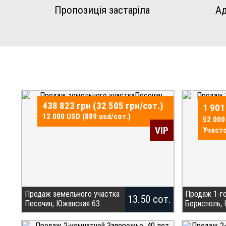
Пропозиція застаріла
Ад
438 823 грн (32 505 грн/сот.)
1 901
12 000 USD (889 usd/сот.)
52 000
VIP
Участо
Продаж земельного участка
Продаж 1-г
13.50 сот.
Песочин, Южанская 63
Борисполь,
Продам земельну ділянку 13.5
БЕЗ КОМІСІЇ 