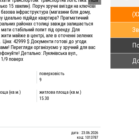
їхати транспортом. Транспортна логістика: Піша
ько 15 хвилин). Поруч зручні виїзди на ключові
а базова інфраструктура (магазини біля дому,
(X
у ідеально підійде квартира? Прагматичний
тральних районах столиці завжди залишається
Зв
 мати стабільний попит під оренду. Для
 жити майже в центрі, але в оточенні зелених
в. Ціна: 42999 $ Документи готові до угоди.
По
ми! Перегляди організуємо у зручний для вас
фонуйте! Детально: Лукянівська вул.,
 1/9 поверх
До
поверховість
9
оща (кв.м.)
житлова площа (кв.м.)
15.30
дата : 23.06.2026
код: 1013787