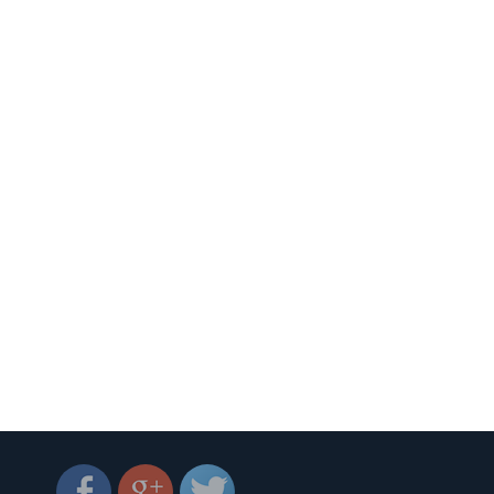
0%
Luxlite, Best. Дома оборудованы
лифтами OTIS. На территории жилого
душ,
комплекса большая детская площадка,
спортивная площадка, предусмотрена
мена
зона отдыха. Рядом продуктовый
. На
магазин и кафе. Продажа без комиссий!
Введен в эксплуатацию!!! +380 44 384-19-
а для
55 +380 96 209-84-48 +380 99 490-45-14
Компания "ПАРАДИЗ"
по
 067
6 13