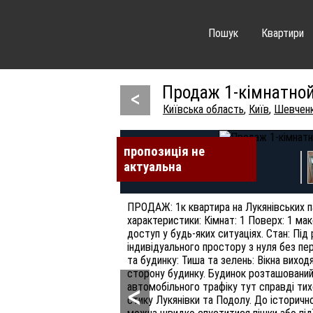
Пошук
Квартири
Продаж 1-кімнатной 
<
Київська область
,
Київ
,
Шевченк
пропозиція не
пропозиція не
пропозиція не
пропозиція не
пропозиція не
пропозиція не
пропозиція не
актуальна
актуальна
актуальна
актуальна
актуальна
актуальна
актуальна
ПРОДАЖ: 1к квартира на Лукянівських па
характеристики: Кімнат: 1 Поверх: 1 мак
доступ у будь-яких ситуаціях. Стан: Пі
індивідуального простору з нуля без пе
та будинку: Тиша та зелень: Вікна виход
сторону будинку. Будинок розташований 
<
автомобільного трафіку тут справді тих
стику Лукянівки та Подолу. До історичн