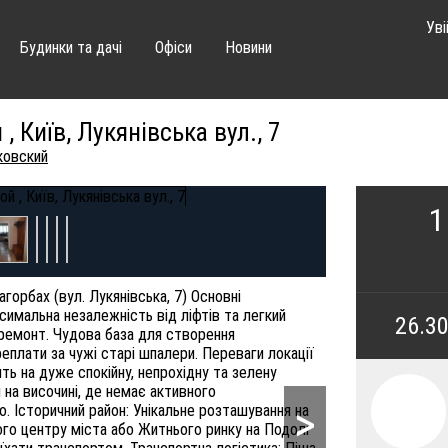
Уві
Будинки та дачі
Офіси
Новини
, Київ, Лукянівська вул., 7
овский
1
горбах (вул. Лукянівська, 7) Основні
симальна незалежність від ліфтів та легкий
26.3
д ремонт. Чудова база для створення
реплати за чужі старі шпалери. Переваги локації
ять на дуже спокійну, непрохідну та зелену
на височині, де немає активного
>
о. Історичний район: Унікальне розташування на
ого центру міста або Житнього ринку на Подолі