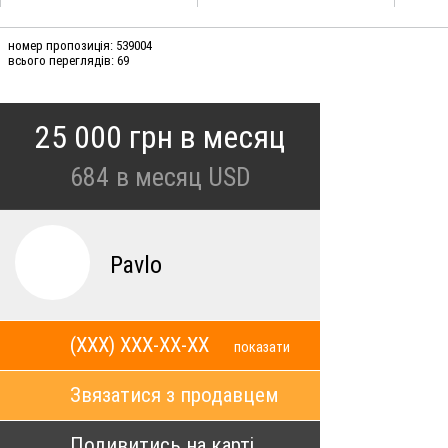
номер пропозиція: 539004
всього переглядів: 69
25 000 грн в месяц
684
в месяц USD
Pavlo
(XXX) XXX-XX-XX
показати
Звязатися з продавцем
Подивитись на карті