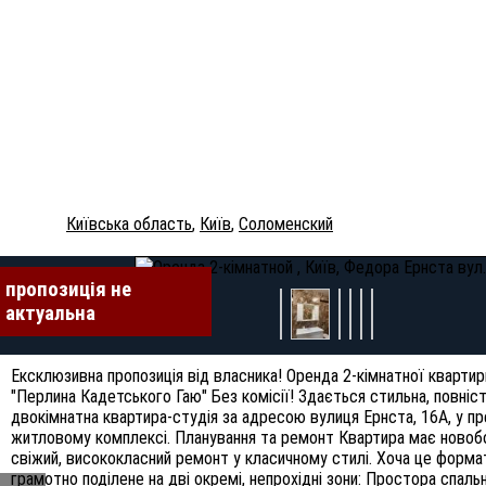
Київська область
,
Київ
,
Соломенский
пропозиція не
пропозиція не
пропозиція не
пропозиція не
пропозиція не
пропозиція не
актуальна
актуальна
актуальна
актуальна
актуальна
актуальна
Ексклюзивна пропозиція від власника! Оренда 2-кімнатної квартир
"Перлина Кадетського Гаю" Без комісії! Здається стильна, повні
двокімнатна квартира-студія за адресою вулиця Ернста, 16А, у 
житловому комплексі. Планування та ремонт Квартира має новобо
свіжий, висококласний ремонт у класичному стилі. Хоча це формат
грамотно поділене на дві окремі, непрохідні зони: Простора спальн