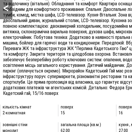
<
та відпочинку (вітальня). Обладнання та комфорт Квартира оснащ
необхідним для комфортного проживання: Спальня: Двоспальне лі
тумби, комод, містка шафа, LCD-телевізор. Кухня-Вітальня: Зона в
двоспальний диван, журнальний столик, LCD-телевізор. Кухонна зо
повною комплектацією: двокамерний холодильник, посудомийна м
витяжка, склокерамічна варильна поверхня, духова шафа, мікрохви
електрочайник. Побутова техніка: Додатково в наявності пральна
машина, бойлер для гарячої води та кондиціонери. Передпокій: Вб
Переваги ЖК та інфраструктура ЖК "Перлина Кадетського Гаю" ц
та комфорту: Закрита територія та цілодобова охорона. Встановл
забезпечує безперебійну роботу ключових систем: опалення, водо
освітлення місць загального користування. Дитячий майданчик. Д
паркінг (оплачується окремо). Мікрорайон Кадетський Гай має ро
інфраструктуру поруч: супермаркети, різноманітні ресторани та ка
спортклуби. Це пряма пропозиція від власника, що гарантує відсу
додаткових платежів чи агентських комісій. Детально: Федора Ерн
Кадетский гай, 15/16 поверх
кількість кімнат
поверх
поверх
2-комнатная
15
16
зовнішні стіни
загальна площа (кв.м.)
кухня ,
монолит
62.00
27.00