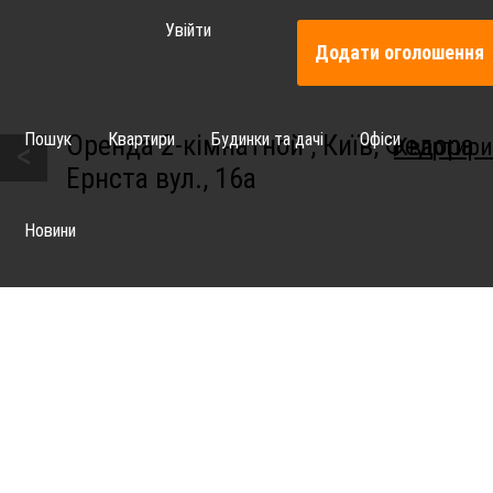
Увійти
Додати оголошення
Пошук
Квартири
Будинки та дачі
Офіси
Оренда 2-кімнатной , Київ, Федора
Квартири
<
Ернста вул., 16а
Новини