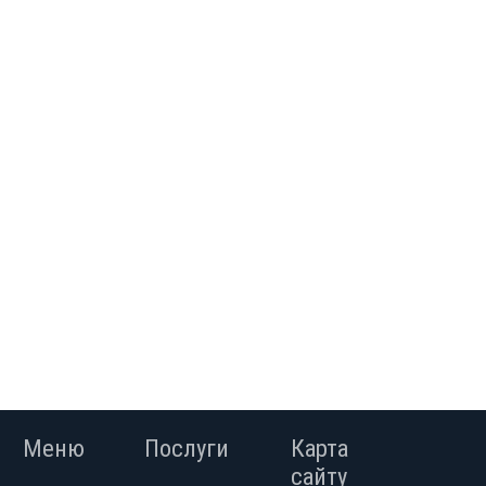
соседи.Документы готовы.Реальному
покупателю ТОРГ.Возможен обмен на
1ккв в Луганске. (095)4954638 Валентина
Меню
Послуги
Карта
сайту