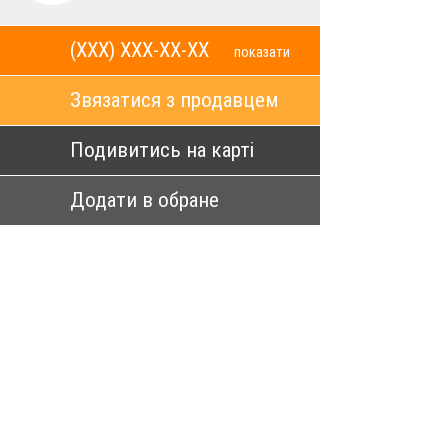
(XXX) XXX-XX-XX
показати
Звязатися з продавцем
Подивитись на карті
Додати в обране