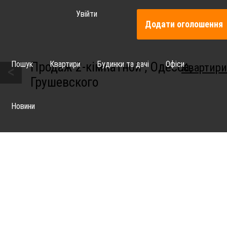
Увійти
Додати оголошення
Пошук
Квартири
Будинки та дачі
Офіси
Продаж 2-кімнатной , Одесса,
Квартири
<
Грушевского
Новини