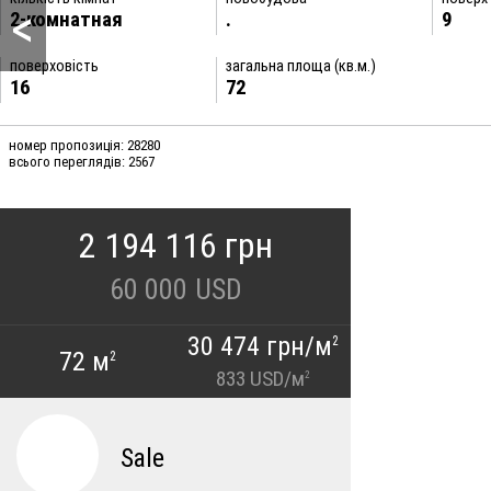
<
2-комнатная
.
9
поверховість
загальна площа (кв.м.)
16
72
номер пропозиція: 28280
всього переглядів: 2567
2 194 116 грн
60 000
USD
30 474 грн/м
2
72 м
2
833 USD/м
2
Sale