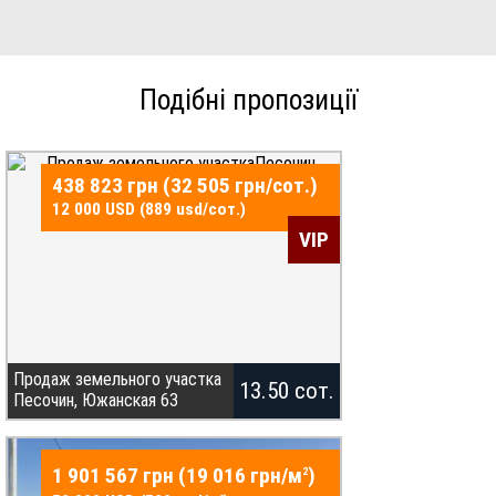
Подібні пропозиції
438 823 грн (32 505 грн/сот.)
12 000 USD (889 usd/сот.)
VIP
Продаж земельного участка
13.50 сот.
Песочин, Южанская 63
Продам земельну ділянку 13.5
соток , Пісочинська громада,
1 901 567 грн (19 016 грн/
м
)
2
поруч санаторій Роща, є проект