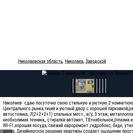
Николаевская область
,
Николаев
,
Заводской
Николаев- сдаю посуточно свою стильную и уютную 2-комнатную 
Центрального рынка,тихий и уютный двор с хорошей парковкой,р
автостоянка, 7(2+2+2+1) спальных мест , в/у, 3 этаж, металлопл
необхолимая техника,, стиралка-автомат, ТВ+кабельное,(плазма 
WI-FI ,хорошая посуда, свежий евроремонт ,гидробокс, биде, утюг
доска, Дизайнерское решение квартиры создает ощущение прост