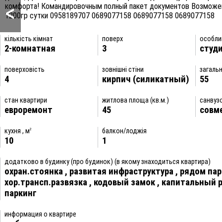
<
комфорта! Командировочным полный пакет документов Возможен
1200гр сутки 0958189707 0689077158 0689077158 0689077158
кількість кімнат
поверх
особли
2-комнатная
3
студ
поверховість
зовнішні стіни
загальн
4
кирпич (силикатный)
55
стан квартири
житлова площа (кв.м.)
санвуз
евроремонт
45
совм
кухня , м
балкон/лоджія
2
10
1
додатково в будинку (про будинок) (в якому знаходиться квартира)
охран.стоянка
,
развитая инфраструктура
,
рядом пар
хор.трансп.развязка
,
кодовый замок
,
капитальный 
паркинг
информация о квартире