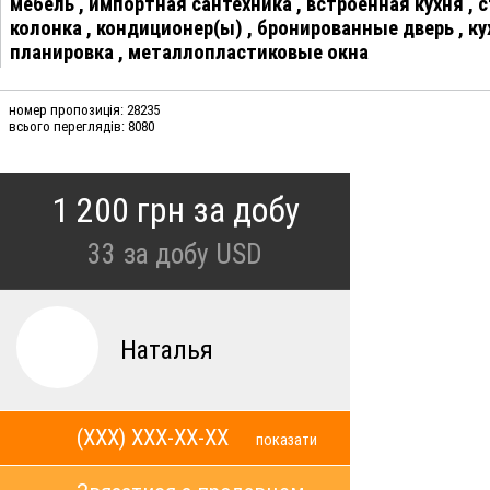
мебель
,
импортная сантехника
,
встроенная кухня
,
с
колонка
,
кондиционер(ы)
,
бронированные дверь
,
ку
планировка
,
металлопластиковые окна
номер пропозиція: 28235
всього переглядів: 8080
1 200 грн за добу
33
за добу USD
Наталья
(XXX) XXX-XX-XX
показати