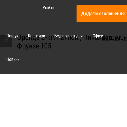
Увійти
Додати оголошення
Пошук
Квартири
Будинки та дачі
Офіси
Оренда 2-кімнатной , Николаев, ул
Квартири
<
Фрунзе,105
Новини