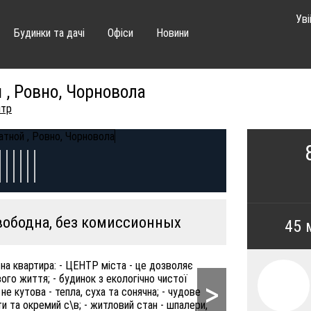
Уві
Будинки та дачі
Офіси
Новини
 , Ровно, Чорновола
нтр
вободна, без комиссионных
45 
тна квартира: - ЦЕНТР міста - це дозволяє
вого життя; - будинок з екологічно чистої
>
 не кутова - тепла, суха та сонячна; - чудове
ти та окремий с\в; - житловий стан - шпалери,