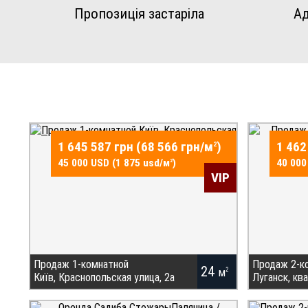
Пропозиція застаріла
Ад
1 645 587 грн (68 566 грн/
м
)
1 462
2
45 000 USD (1 875 usd/
м
)
40 000
2
VIP
Продаж 1-комнатной
Продаж 2-к
24
м
2
Київ, Краснопольская улица, 2а
Луганск, к
Купить квартиру в Киеве, Подольский р-н.
Купить кварти