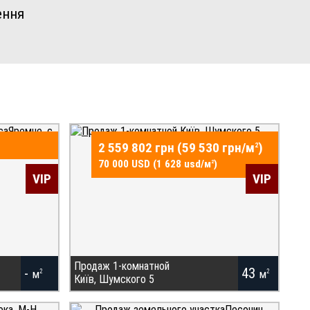
ення
2 559 802 грн (59 530 грн/
м
)
2
70 000 USD (1 628 usd/
м
)
2
VIP
VIP
Продаж 1-комнатной
-
43
м
м
2
2
Київ, Шумского 5
ты.
Купить квартиру в Киеве, Березняки,