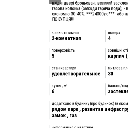
вхідні двері броньовані, великий засклен
газова колонка (завжди гаряча вода); - 
економію 30-40%. ***24000у.о***- або 
ПОКУПЦЯ!!!
кількість кімнат
поверх
2-комнатная
4
поверховість
зовнішні ст
5
кирпич 
стан квартири
житлова пл
удовлетворительное
30
кухня , м
балкон/лод
2
6
застекл
додатково в будинку (про будинок) (в яком
рядом парк
,
развитая инфрастр
замок
,
газ
информация о квартире