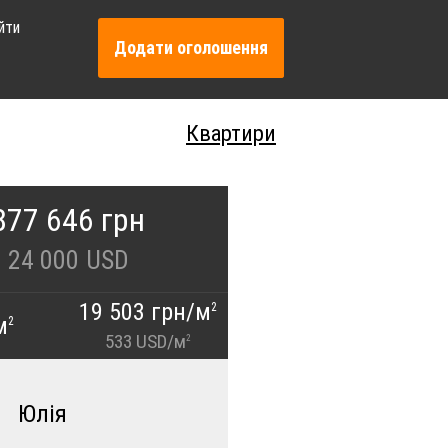
йти
Додати оголошення
Квартири
877 646 грн
24 000
USD
19 503 грн/м
2
м
2
533 USD/м
2
Юлія