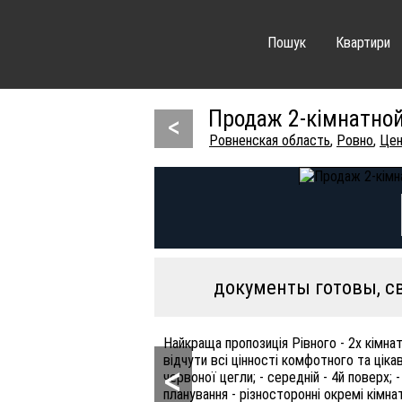
Пошук
Квартири
Продаж 2-кімнатной
<
Ровненская область
,
Ровно
,
Це
документы готовы, с
Найкраща пропозиція Рівного - 2х кімна
відчути всі цінності комфотного та ціка
<
червоної цегли; - середній - 4й поверх; -
планування - різносторонні окремі кімна