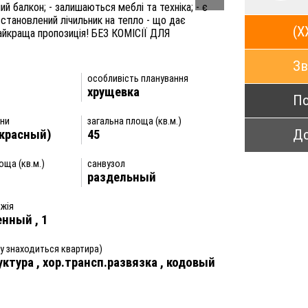
ий балкон; - залишаються меблі та техніка; - є
встановлений лічильник на тепло - що дає
(X
найкраща пропозиція! БЕЗ КОМІСІЇ ДЛЯ
Зв
особливість планування
хрущевка
По
іни
загальна площа (кв.м.)
До
(красный)
45
оща (кв.м.)
санвузол
раздельный
жія
енный
,
1
у знаходиться квартира)
уктура
,
хор.трансп.развязка
,
кодовый