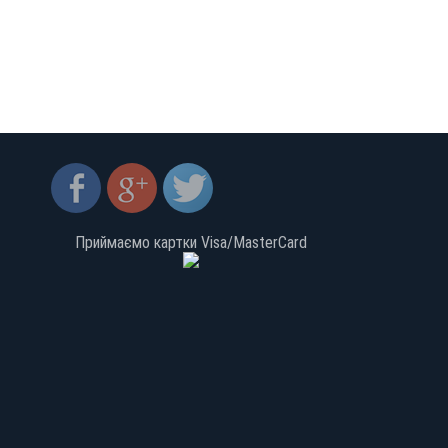
о
с 2
13
,
 10
,
со
ный
ть
евая
ах
дж №
Приймаємо картки Visa/MasterCard
ень
ая
ы, в
я
до
ом
ия,
ё в
ная
ен
я
в