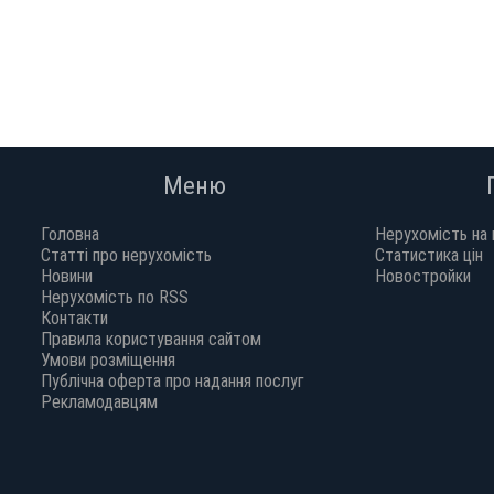
комнату, актуальные цены на интересующий Вас
удобное место
период уточняйте по телефонам Дария +38 (097)
Санузел разде
548-98-93. село Паляница, ул. Карпатская, 5.
аккуратное жи
светлая. В ква
посторонних з
мышей или ин
все окна на пл
камер профиля
Меню
Входная желез
коммунальные 
дом (небольша
Головна
Нерухомість на 
Очень теплая 
Статті про нерухомість
Статистика цін
все окна на с
Новини
Новостройки
во двор и не 
Нерухомість по RSS
открытым окно
Контакти
машин и весе
Правила користування сайтом
подъездом. Ок
Умови розміщення
изумительный
Публічна оферта про надання послуг
иллюминацию. 
Рекламодавцям
литров горяче
мебель, холо
договориться 
закрывается. 