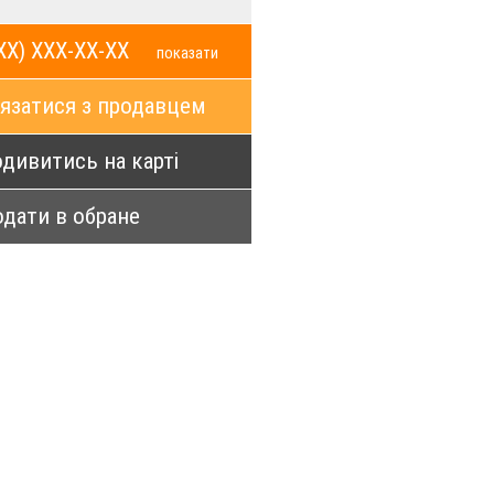
XX) XXX-XX-XX
показати
язатися з продавцем
дивитись на карті
дати в обране