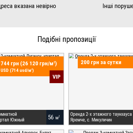
реса вказана невірно
Інші поруш
Подібні пропозиції
200 грн за сутки
 744 грн (26 120 грн/
м
)
2
 USD (714 usd/
м
)
2
VIP
омнатной
Оренда 2-x этажного таунхауса
56
м
2
вартал Южный
Яремче, с. Микуличин
ру в Луганске, кв. Южный.
Частный сектор в Микуличине, Карпа