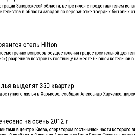
истрации Запорожской области, встретился с представителем исп
ительства в области заводов по переработке твердых бытовых о
явится отель Hilton
рассмотрению вопросов осуществления градостроительной деятель
ия») разрешила построить гостиницу на месте бывшей котельной в
илья выделят 350 квартир
 доступного жилья в Харькове, сообщил Александр Харченко, дире
несено на осень 2012 г.
тами в центре Киева, оператором гостиничной части которого выст