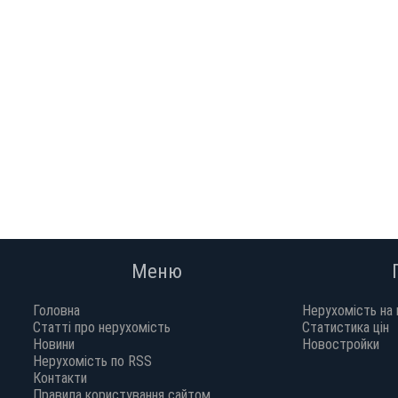
Меню
Головна
Нерухомість на 
Статті про нерухомість
Статистика цін
Новини
Новостройки
Нерухомість по RSS
Контакти
Правила користування сайтом