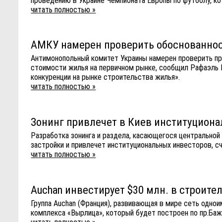
проведению в Украине Чемпионата Европы по футболу, ко
читать полностью »
АМКУ намерен проверить обоснованнос
Антимонопольный комитет Украины намерен проверить пр
стоимости жилья на первичном рынке, сообщил Рафаэль
конкуренции на рынке строительства жилья».
читать полностью »
Зонинг привлечет в Киев институцион
Разработка зонинга и раздела, касающегося центральной
застройки и привлечет институциональных инвесторов, с
читать полностью »
Auchan инвестирует $30 млн. в строит
Группа Auchan (Франция), развивающая в мире сеть одно
комплекса «Вырлица», который будет построен по пр.Бажа