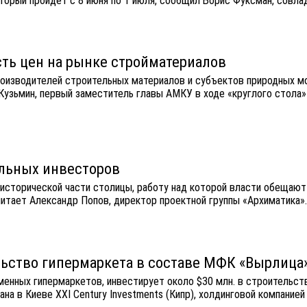
торый пройдет с 8 июня по 1 июля, сообщил Борис Фуксман, совла
ть цен на рынке стройматериалов
оизводителей строительных материалов и субъектов природных мо
 Кузьмин, первый заместитель главы АМКУ в ходе «круглого стол
альных инвесторов
 исторической части столицы, работу над которой власти обещают 
читает Александр Попов, директор проектной группы «Архиматика»
ельство гипермаркета в составе МФК «Вырлица
именных гипермаркетов, инвестирует около $30 млн. в строительс
на в Киеве XXI Century Investments (Кипр), холдинговой компанией