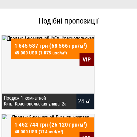
Подібні пропозиції
1 645 587 грн (68 566 грн/
м
)
2
45 000 USD (1 875 usd/
м
)
2
VIP
Продаж 1-комнатной
24
м
2
Київ, Краснопольская улица, 2а
Купить квартиру в Киеве, Подольский р-н.
Уютная небольшая квартира в тихом
1 462 744 грн (26 120 грн/
м
)
2
зеленом месте. Краснопольская 2а, 5эт9
40 000 USD (714 usd/
м
)
2
эт кирп, уютная аккуратная квартира,