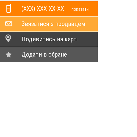
(XXX) XXX-XX-XX
показати
Звязатися з продавцем
Подивитись на карті
Додати в обране