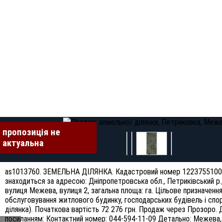
пропозиція не
актуальна
as1013760. ЗЕМЕЛЬНА ДІЛЯНКА. Кадастровий номер 1223755100:
знаходиться за адресою: Дніпропетровська обл., Петриківський р.,
вулиця Межева, вулиця 2, загальна площа: га. Цільове призначення
обслуговування житлового будинку, господарських будівель і спо
ділянка). Початкова вартість 72 276 грн. Продаж через Прозоро. 
посиланням: Контактний номер: 044-594-11-09 Детально: Межева,2