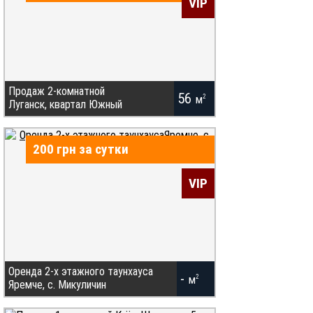
VIP
ремонт 2009 года, замена проводки, труб,
сантехники, новые обои, кафель в
санузле, чистое парадное с домофоном,
новый лифт, соседи - в основном
молодые семьи, тихий зеленый район,
хорошая инфраструктура, документы БТИ
в процессе. Небольшой торг. 0504411173
Продаж 2-комнатной
56
м
2
Луганск, квартал Южный
Купить квартиру в Луганске, кв. Южный.
56 кв. м. 6/9 эт.пластиковые окна, балкон
200 грн за сутки
застеклен, бойлер, новая сантехника,
входная дверь металлическая, жилое
VIP
состояние, не угловая. т 050 4750985, 050-
474-93-81
Оренда 2-x этажного таунхауса
-
м
2
Яремче, с. Микуличин
Частный сектор в Микуличине, Карпаты.