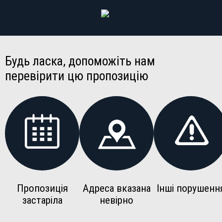
Будь ласка, допоможіть нам
перевірити цю пропозицію
Пропозиція
Адреса вказана
Інші порушенн
застаріла
невірно