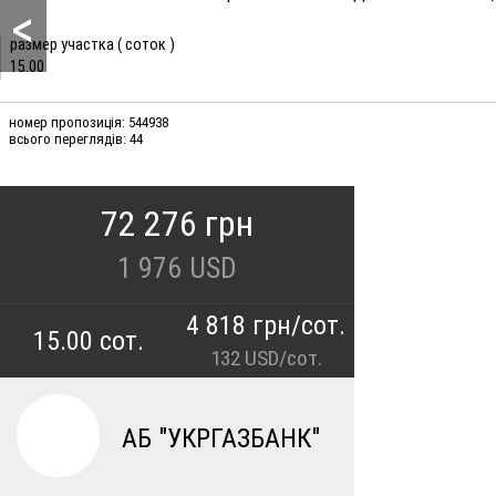
<
размер участка ( соток )
15.00
номер пропозиція: 544938
всього переглядів: 44
72 276 грн
1 976
USD
4 818 грн/сот.
15.00 сот.
132 USD/сот.
АБ "УКРГАЗБАНК"