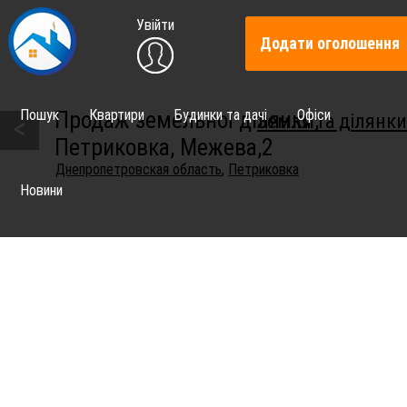
Увійти
Додати оголошення
Пошук
Квартири
Будинки та дачі
Офіси
Продаж земельної ділянки,
Земля та ділянки
<
Петриковка, Межева,2
Днепропетровская область
,
Петриковка
Новини