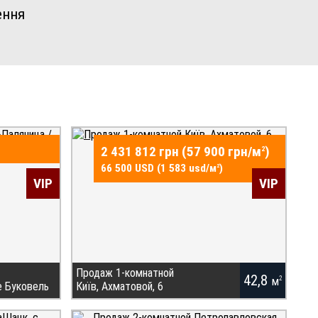
ення
2 431 812 грн (57 900 грн/
м
)
2
66 500 USD (1 583 usd/
м
)
2
VIP
VIP
Продаж 1-комнатной
42,8
м
2
е Буковель
Київ, Ахматовой, 6
 курорте
Купить квартиру без комиссионных в