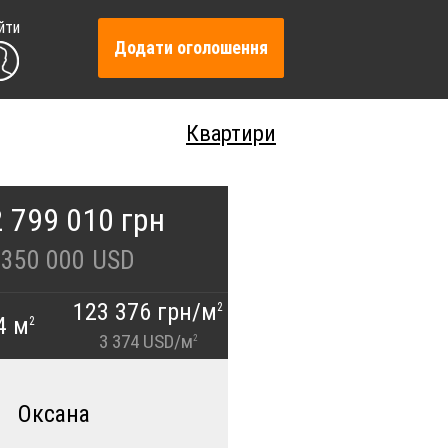
йти
Додати оголошення
Квартири
 799 010 грн
350 000
USD
123 376 грн/м
2
4 м
2
3 374 USD/м
2
Оксана