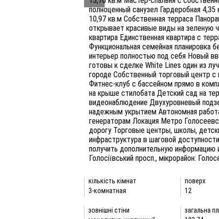
13,76 кв.м Мастер-спальня с собственн
полноценный санузел Гардеробная 4,35 
10,97 кв.м Собственная терраса Панор
открывает красивые виды на зеленую ч
квартира Единственная квартира с терр
Функциональная семейная планировка 
интерьер полностью под себя Новый в
готовы к сделке White Lines один из л
городе Собственный торговый центр с 
Фитнес-клуб с бассейном прямо в комп
на крыше стилобата Детский сад на тер
видеонаблюдение Двухуровневый подзе
надежным укрытием Автономная работа
генераторам Локация Метро Голосеевск
дорогу Торговые центры, школы, детск
инфраструктура в шаговой доступности 
получить дополнительную информацию и
Голосіївський просп., мікрорайон: Голо
кількість кімнат
поверх
3-комнатная
12
зовнішні стіни
загальна пл