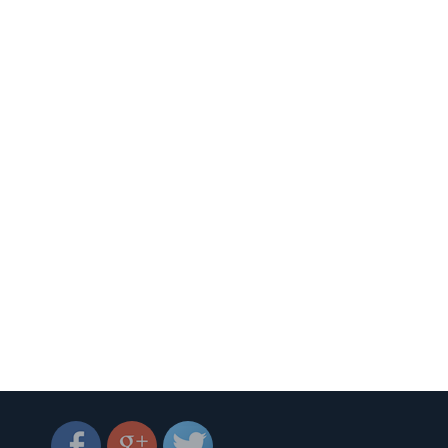
0%
Luxlite, Best. Дома оборудованы
лифтами OTIS. На территории жилого
душ,
комплекса большая детская площадка,
спортивная площадка, предусмотрена
мена
зона отдыха. Рядом продуктовый
. На
магазин и кафе. Продажа без комиссий!
Введен в эксплуатацию!!! +380 44 384-19-
а для
55 +380 96 209-84-48 +380 99 490-45-14
Компания "ПАРАДИЗ"
по
 067
6 13