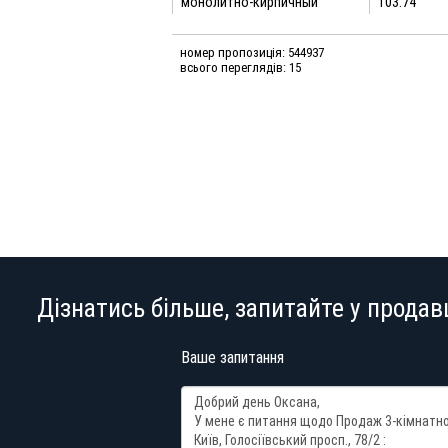
монолитно-кирпичный
103.74
номер пропозиція: 544937
всього переглядів: 15
Дізнатись більше, запитайте у продав
Ваше запитання