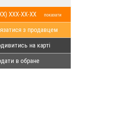
XX) XXX-XX-XX
показати
язатися з продавцем
дивитись на карті
дати в обране