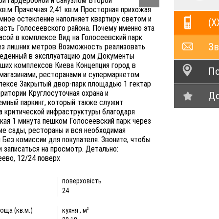
ой гардеробной и санузлом Второй
кв.м Прачечная 2,41 кв.м Просторная прихожая
амное остекление наполняет квартиру светом и
(X
асть Голосеевского района. Почему именно эта
асой в комплексе Вид на Голосеевский парк
Зв
без лишних метров Возможность реализовать
веденный в эксплуатацию дом Документы
учших комплексов Киева Концепция город в
По
магазинами, ресторанами и супермаркетом
лексе Закрытый двор-парк площадью 1 гектар
ритории Круглосуточная охрана и
До
мный паркинг, который также служит
 критической инфраструктуры благодаря
ая 1 минута пешком Голосеевский парк через
ие сады, рестораны и вся необходимая
Без комиссии для покупателя. Звоните, чтобы
 записаться на просмотр. Детально:
сеево, 12/24 поверх
поверховість
24
оща (кв.м.)
кухня , м
2