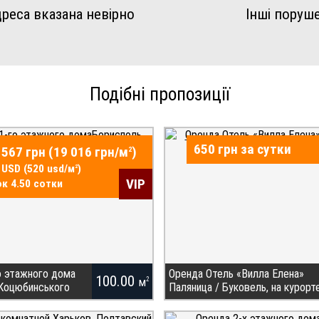
реса вказана невірно
Інші поруш
Подібні пропозиції
650 грн за сутки
 567 грн (19 016 грн/
м
)
2
 USD (520 usd/
м
)
2
VIP
к 4.50 сотки
о этажного дома
Оренда Отель «Вилла Елена»
100.00
м
2
 Коцюбинського
Паляница / Буковель, на курорт
ДЛЯ ПОКУПЦЯ! Продаж
Отель «Вилла Елена» расположена на