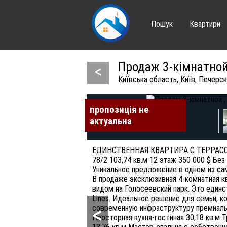
Пошук
Квартири
Продаж 3-кімнатной 
<
Київська область
,
Київ
,
Печерск
пропозиція не
пропозиція не
пропозиція не
пропозиція не
пропозиція не
пропозиція не
актуальна
актуальна
актуальна
актуальна
актуальна
актуальна
ЕДИНСТВЕННАЯ КВАРТИРА С ТЕРРАСОЙ 
78/2 103,74 кв.м 12 этаж 350 000 $ Бе
Уникальное предложение в одном из с
В продаже эксклюзивная 4-комнатная к
видом на Голосеевский парк. Это единс
Lines. Идеальное решение для семьи, к
<
современную инфраструктуру премиальн
Просторная кухня-гостиная 30,18 кв.м Тр