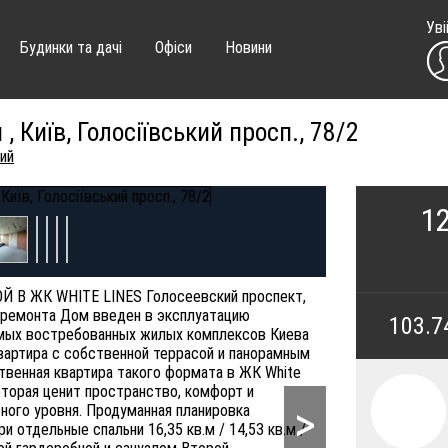
Уві
Будинки та дачі
Офіси
Новини
, Київ, Голосіївський просп., 78/2
ий
12
В ЖК WHITE LINES Голосеевский проспект,
з ремонта Дом введен в эксплуатацию
103.7
амых востребованных жилых комплексов Киева
вартира с собственной террасой и панорамным
твенная квартира такого формата в ЖК White
оторая ценит пространство, комфорт и
>
ого уровня. Продуманная планировка
и отдельные спальни 16,35 кв.м / 14,53 кв.м /