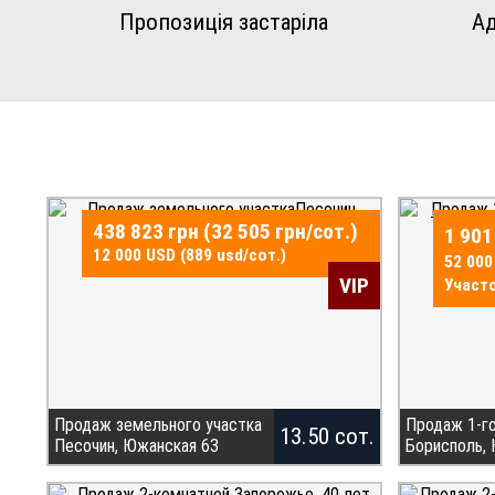
Пропозиція застаріла
Ад
438 823 грн (32 505 грн/сот.)
1 901
12 000 USD (889 usd/сот.)
52 000
VIP
Участо
Продаж земельного участка
Продаж 1-г
13.50 сот.
Песочин, Южанская 63
Борисполь,
Продам земельну ділянку 13.5
БЕЗ КОМІСІЇ 